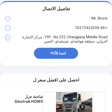
تفاصيل الاتصال
Mr. Bruce
+86 18315424206
19F، No.232 Changjiang Middle Road، مركز التجارة
الدولي، منطقة هوانغداو، تشينغداو، الصين
ﺎﺘﺼﻟ ﺍﻶﻧ
احصل على افضل سعر ل
شاحنة جرار
Sinotruk HOWO
6x4 مستعملة