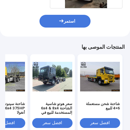
استمر
المنتجات الموصى بها
شاحنة شحن مستعملة
سعر هوتو شاسية
6×4 للبيع
الشاحنة 6x4 & 8x4
4 375HP
المستخدمة للبيع في
أنغولا
أفريقيا
افضل سعر
افضل سعر
افضل سع