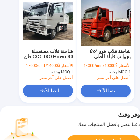
شاحنة قلاب هوو 6x4
شاحنة قلاب مستعملة
بجوانب قابلة للطي
CCC ISO Howo 30 طن
371 حصان 6x4
الأسعار:
$10000/unt-$14000/unit
الأسعار:
$14000/unt-$17000/unit
1 وحدة
MOQ:
1 وحدة
MOQ:
أحصل على آخر سعر
أحصل على آخر سعر
ﺎﺘﺼﻟ ﺍﻶﻧ
ﺎﺘﺼﻟ ﺍﻶﻧ
وفر وقتك
دعنا نتصل بأفضل المنتجات معك.