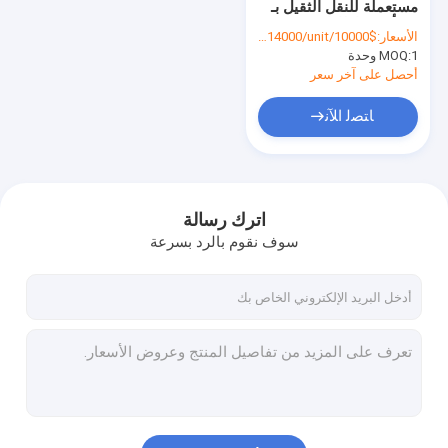
مستعملة للنقل الثقيل بـ
HOWO Cargo Truck
10 أو 12 إطارًا
الأسعار:
$10000/unt-$14000/unit
1 وحدة
MOQ:
شاحنة خزان الوقود
أحصل على آخر سعر
شاحنة صهريج مياه
ﺎﺘﺼﻟ ﺍﻶﻧ
شاحنة صينية جديدة
شاحنة سيتراك
اترك رسالة
مقطورة خزان الوقود
سوف نقوم بالرد بسرعة
مقطورة مسطحة
مقطورة ذات سرير منخفض
مقطورة تفريغ
مقطورة الاسمنت السائبة