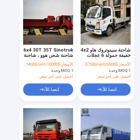
شاحنة سينوتروك هاو 4x2
6x4 30T 35T Sinotruk
خفيفة حمولة 6 عجلات
شاحنة شحن هوو ، شاحنة
110 حصان
شحن ثقيلة هوو
الأسعار:
$6500/unt-$7500/unit
الأسعار:
$10000/unt-$14000/unit
1 وحدة
MOQ:
1 وحدة
MOQ:
أحصل على آخر سعر
أحصل على آخر سعر
ﺎﺘﺼﻟ ﺍﻶﻧ
ﺎﺘﺼﻟ ﺍﻶﻧ
منزل
المنتجات
حول بنا