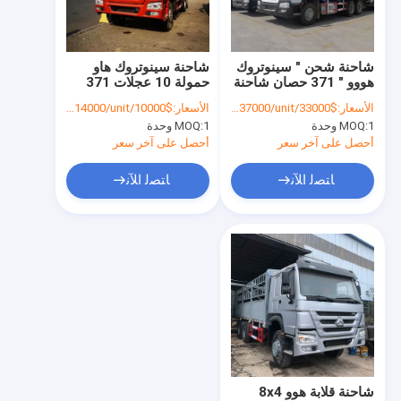
جولة في المعمل
ضبط الجودة
شاحنة شحن " سينوتروك
شاحنة سينوتروك هاو
هووو " 371 حصان شاحنة
حمولة 10 عجلات 371
اتصل بنا
شحن 10 عجلات
حصان 20 طن 30 طن
الأسعار:
$33000/unt-$37000/unit
الأسعار:
$10000/unt-$14000/unit
1 وحدة
MOQ:
1 وحدة
MOQ:
أخبار
أحصل على آخر سعر
أحصل على آخر سعر
جميع القضايا
ﺎﺘﺼﻟ ﺍﻶﻧ
ﺎﺘﺼﻟ ﺍﻶﻧ
مستعملة شاحنة Howo
شاحنة هوو
شاحنة جرار HOWO
شاحنة خلط الخرسانة HOWO
شاحنة قلابة هوو 8x4