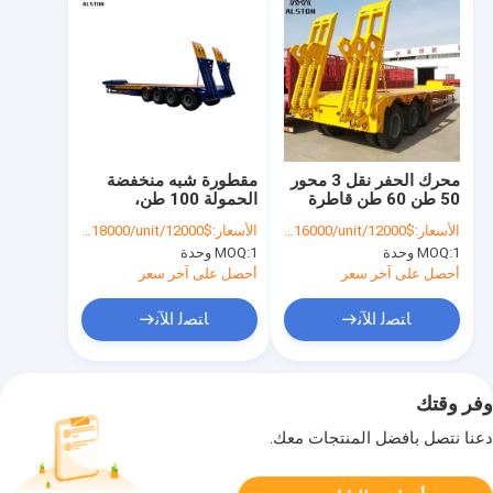
محرك الحفر نقل 3 محور
مقطورة شبه منخفضة
50 طن 60 طن قاطرة
الحمولة 100 طن،
سرير منخفضة
مقطورة منخفضة بعنق
الأسعار:
$12000/unit-$16000/unit
الأسعار:
$12000/unit-$18000/unit
إوزة بأربع محاور
1 وحدة
MOQ:
1 وحدة
MOQ:
أحصل على آخر سعر
أحصل على آخر سعر
ﺎﺘﺼﻟ ﺍﻶﻧ
ﺎﺘﺼﻟ ﺍﻶﻧ
وفر وقتك
دعنا نتصل بأفضل المنتجات معك.