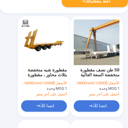
أعط متطلباتك
50 طن نصف مقطورة
مقطورة شبه منخفضة
منخفضة السعة العالية
بثلاث محاور ، مقطورة
منخفضة بسعة 60 طن 80
الأسعار:
$12000/unit-$18000/unit
الأسعار:
$12000/unit-$16000/unit
طن
1 وحدة
MOQ:
1 وحدة
MOQ:
أحصل على آخر سعر
أحصل على آخر سعر
ﺎﺘﺼﻟ ﺍﻶﻧ
ﺎﺘﺼﻟ ﺍﻶﻧ