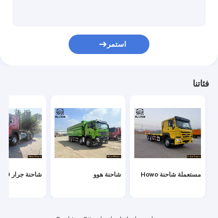
HOWO Cargo Truck
شاحنة خزان الوقود
استمر
شاحنة صهريج مياه
شاحنة صينية جديدة
فئاتنا
شاحنة سيتراك
مقطورة خزان الوقود
مقطورة مسطحة
مقطورة ذات سرير منخفض
مستعملة شاحنة Howo
شاحنة هوو
شاحنة جرار HOWO
مقطورة تفريغ
مقطورة الاسمنت السائبة