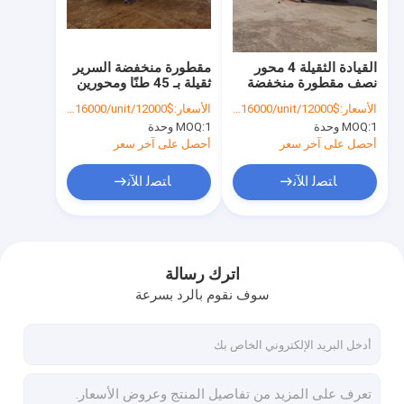
جولة في المعمل
ضبط الجودة
القيادة الثقيلة 4 محور
مقطورة منخفضة السرير
نصف مقطورة منخفضة
ثقيلة بـ 45 طنًا ومحورين
اتصل بنا
وتعليق ميكانيكي
الأسعار:
$12000/unit-$16000/unit
الأسعار:
$12000/unit-$16000/unit
1 وحدة
MOQ:
1 وحدة
MOQ:
أخبار
أحصل على آخر سعر
أحصل على آخر سعر
جميع القضايا
ﺎﺘﺼﻟ ﺍﻶﻧ
ﺎﺘﺼﻟ ﺍﻶﻧ
مستعملة شاحنة Howo
اترك رسالة
سوف نقوم بالرد بسرعة
شاحنة هوو
شاحنة جرار HOWO
شاحنة خلط الخرسانة HOWO