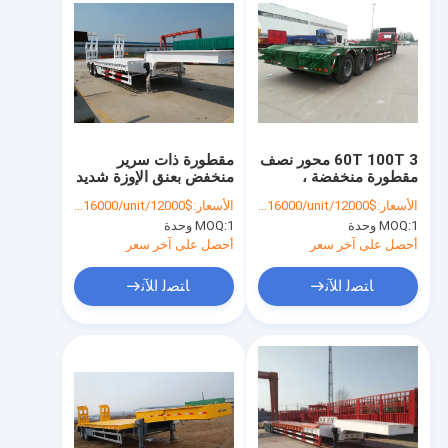
60T 100T 3 محور نصف
مقطورة ذات سرير
مقطورة منخفضة ،
منخفض بعنق الإوزة شديد
مقطورة هيدروليكية قابلة
التحمل بمحورين 40 طن
الأسعار:
$12000/unit-$16000/unit
الأسعار:
$12000/unit-$16000/unit
للتمديد
50 طن 60 طن
1 وحدة
MOQ:
1 وحدة
MOQ:
أحصل على آخر سعر
أحصل على آخر سعر
ﺎﺘﺼﻟ ﺍﻶﻧ
ﺎﺘﺼﻟ ﺍﻶﻧ
منزل
المنتجات
حول بنا