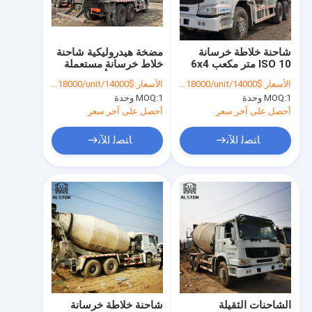
جولة في المعمل
ضبط الجودة
شاحنة خلاطة خرسانة
مضخة هيدروليكية شاحنة
ISO 10 متر مكعب 6x4
خلاط خرسانة مستعملة
اتصل بنا
شاحنة خلاط أسمنت
الأسعار:
$14000/unit-$18000/unit
الأسعار:
$14000/unit-$18000/unit
مستعملة 8cbm 10cbm
1 وحدة
MOQ:
1 وحدة
MOQ:
أخبار
أحصل على آخر سعر
أحصل على آخر سعر
جميع القضايا
ﺎﺘﺼﻟ ﺍﻶﻧ
ﺎﺘﺼﻟ ﺍﻶﻧ
مستعملة شاحنة Howo
شاحنة هوو
شاحنة جرار HOWO
شاحنة خلط الخرسانة HOWO
الشاحنات الثقيلة
شاحنة خلاطة خرسانة