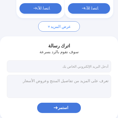
مقطورة حاملة السيارات
ﺎﺘﺼﻟ ﺍﻶﻧ
ﺎﺘﺼﻟ ﺍﻶﻧ
قطع الغيار من مقطور الشاحنة
عرض المزيد
اترك رسالة
سوف نقوم بالرد بسرعة
استمر