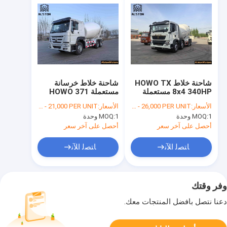
شاحنة خلاط HOWO TX
شاحنة خلاط خرسانة
8x4 340HP مستعملة
مستعملة HOWO 371
للبيع في دولة الإمارات
حصان 6x4 (يمين القيادة)
الأسعار:
FOB USD 20,000 - 26,000 PER UNIT
الأسعار:
FOB USD $17,000 - 21,000 PER UNIT
العربية المتحدة اليورو 5
للبيع في غيانا
1 وحدة
MOQ:
1 وحدة
MOQ:
أحصل على آخر سعر
أحصل على آخر سعر
ﺎﺘﺼﻟ ﺍﻶﻧ
ﺎﺘﺼﻟ ﺍﻶﻧ
وفر وقتك
دعنا نتصل بأفضل المنتجات معك.