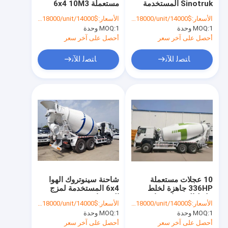
Sinotruk المستخدمة
مستعملة 6x4 10M3
HOWO Cargo Truck
للخلاط بالخرسانة
12M3، شاحنة خرسانة
الأسعار:
$14000/unit-$18000/unit
الأسعار:
$14000/unit-$18000/unit
جاهزة Howo
1 وحدة
MOQ:
شاحنة خزان الوقود
1 وحدة
MOQ:
أحصل على آخر سعر
أحصل على آخر سعر
شاحنة صهريج مياه
ﺎﺘﺼﻟ ﺍﻶﻧ
ﺎﺘﺼﻟ ﺍﻶﻧ
شاحنة صينية جديدة
شاحنة سيتراك
مقطورة خزان الوقود
مقطورة مسطحة
مقطورة ذات سرير منخفض
10 عجلات مستعملة
شاحنة سينوتروك الهوا
مقطورة تفريغ
336HP جاهزة لخلط
6x4 المستخدمة لمزج
خلاط الخرسانة شاحنة
الخرسانة
الأسعار:
$14000/unit-$18000/unit
الأسعار:
$14000/unit-$18000/unit
مقطورة الاسمنت السائبة
1 وحدة
MOQ:
1 وحدة
MOQ:
أحصل على آخر سعر
أحصل على آخر سعر