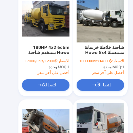
شاحنة خلاطة خرسانة
180HP 4x2 6cbm
مستعملة Howo 8x4
Howo تستخدم شاحنة
12cbm مع مضخة
مزيج الخرسانة المصغرة
الأسعار:
$14000/unit-$18000/unit
الأسعار:
$12000/unit-$17000/unit
1 وحدة
MOQ:
1 وحدة
MOQ:
أحصل على آخر سعر
أحصل على آخر سعر
ﺎﺘﺼﻟ ﺍﻶﻧ
ﺎﺘﺼﻟ ﺍﻶﻧ
منزل
المنتجات
حول بنا