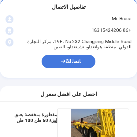
تفاصيل الاتصال
Mr. Bruce
+86 18315424206
19F، No.232 Changjiang Middle Road، مركز التجارة
الدولي، منطقة هوانغداو، تشينغداو، الصين
ﺎﺘﺼﻟ ﺍﻶﻧ
احصل على افضل سعر ل
مقطورة منخفضة بعنق
إوزة 60 طن 100 طن
4 محاور