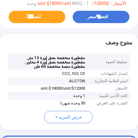
الأسعار：$12000/unit-$18000/unit
MOQ：1 وحدة
افضل سعر
ﺎﺘﺼﻟ ﺍﻶﻧ
منتوج وصف
,
مقطورة منخفضة بعنق إوزة 13 متر
تسليط الضوء
,
مقطورة منخفضة بعنق إوزة 4 محاور
مقطورة منصة منخفضة 60 طن
إصدار الشهادات
CCC, ISO, CE
اسم العلامة التجارية
ALSTON
الأسعار
$12000/unit-$18000/unit
الحد الأدنى لكمية
1 وحدة
القدرة على العرض
30 وحدة شهريا
عرض المزيد