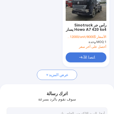
رأس جر Sinotruck
Howo A7 420 6x4 يسار
القيادة
الأسعار:
$8000/unit-$12000/unit
1 وحدة
MOQ:
أحصل على آخر سعر
ﺎﺘﺼﻟ ﺍﻶﻧ
عرض المزيد
اترك رسالة
سوف نقوم بالرد بسرعة