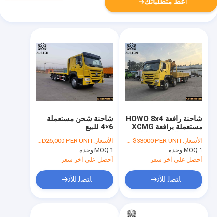
أعط متطلباتك
شاحنة رافعة HOWO 8x4
شاحنة شحن مستعملة
مستعملة برافعة XCMG
6×4 للبيع
12 طن للبيع في غانا
الأسعار:
FOB USD $27000-$33000 PER UNIT
الأسعار:
FOB USD15,000 - USD26,000 PER UNIT
(371 حصان، قيادة يسار)
1 وحدة
MOQ:
1 وحدة
MOQ:
أحصل على آخر سعر
أحصل على آخر سعر
ﺎﺘﺼﻟ ﺍﻶﻧ
ﺎﺘﺼﻟ ﺍﻶﻧ