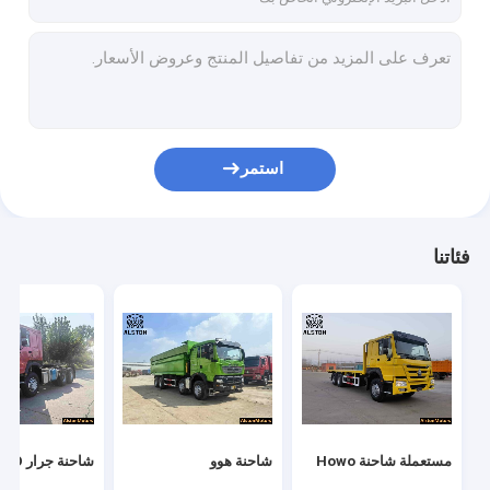
استمر
فئاتنا
مستعملة شاحنة Howo
شاحنة هوو
شاحنة جرار HOWO