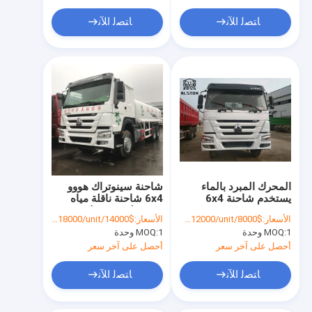
مقطورة حاملة السيارات
ﺎﺘﺼﻟ ﺍﻶﻧ
ﺎﺘﺼﻟ ﺍﻶﻧ
قطع الغيار من مقطور الشاحنة
المحرك المبرد بالماء
شاحنة سينوتراك هووو
يستخدم شاحنة 6x4
6x4 شاحنة ناقلة مياه
مستعملة 10 عجلات
الأسعار:
$8000/unit-$12000/unit
الأسعار:
$14000/unit-$18000/unit
1 وحدة
MOQ:
1 وحدة
MOQ:
أحصل على آخر سعر
أحصل على آخر سعر
ﺎﺘﺼﻟ ﺍﻶﻧ
ﺎﺘﺼﻟ ﺍﻶﻧ