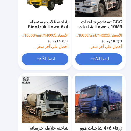
جولة في المعمل
ضبط الجودة
CCC تستخدم شاحنات
شاحنة قلاب مستعملة
Howo ، 10M3 شاحنات
Sinotruk Howo 6x4
اتصل بنا
خلاط الخرسانة
بقوة 336 حصان / 371
الأسعار:
$14000/unit-$18000/unit
الأسعار:
$14000/unit-$16500/unit
المستخدمة
حصان وسرعة 78 كم/
1 وحدة
MOQ:
1 وحدة
MOQ:
ساعة
أخبار
أحصل على آخر سعر
أحصل على آخر سعر
جميع القضايا
ﺎﺘﺼﻟ ﺍﻶﻧ
ﺎﺘﺼﻟ ﺍﻶﻧ
مستعملة شاحنة Howo
شاحنة هوو
شاحنة جرار HOWO
شاحنة خلط الخرسانة HOWO
زرقاء 6×4 شاحنات هوو
شاحنة خلاطة خرسانة