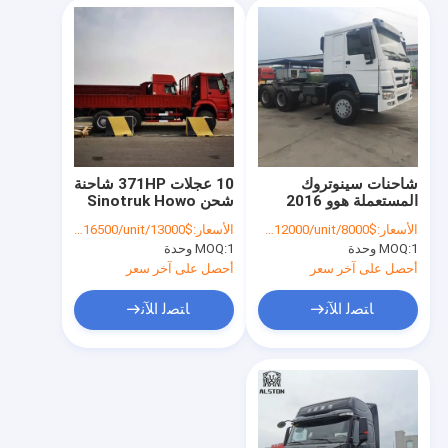
شاحنات سينوتروك
10 عجلات 371HP شاحنة
المستعملة هوو 2016
شحن Sinotruk Howo
6x4 شاحنة جرارة
20 طن 30 طن
الأسعار:
$8000/unit-$12000/unit
الأسعار:
$13000/unit-$16500/unit
مستعملة
1 وحدة
MOQ:
1 وحدة
MOQ:
أحصل على آخر سعر
أحصل على آخر سعر
ﺎﺘﺼﻟ ﺍﻶﻧ
ﺎﺘﺼﻟ ﺍﻶﻧ