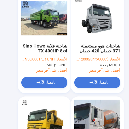
شاحنات هوو مستعملة
شاحنة قلابة Sino Howo
371 حصان 420 حصان
TX 400HP 8x4
شاحنات جرار مستعملة
مستعملة للبيع في غينيا
الأسعار:
$8000/unit-$12000/unit
الأسعار:
FOB USD $25,000/unit - $30,000 PER UNIT
6x4
1 وحدة
MOQ:
1 UNIT
MOQ:
أحصل على آخر سعر
أحصل على آخر سعر
ﺎﺘﺼﻟ ﺍﻶﻧ
ﺎﺘﺼﻟ ﺍﻶﻧ
منزل
المنتجات
حول بنا