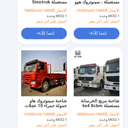
مستعملة ، سينوتروك هوو
مستعملة Sinotruk
HOWO Cargo Truck
10 عجلات شاحنة هومب
Howo 12م3 6x4 LHD
الأسعار:
$14000/unit-$16500/unit
الأسعار:
$14000/unit-$18000/unit
336 حصان
1 وحدة
MOQ:
شاحنة خزان الوقود
1 وحدة
MOQ:
أحصل على آخر سعر
أحصل على آخر سعر
شاحنة صهريج مياه
ﺎﺘﺼﻟ ﺍﻶﻧ
ﺎﺘﺼﻟ ﺍﻶﻧ
شاحنة صينية جديدة
شاحنة سيتراك
مقطورة خزان الوقود
مقطورة مسطحة
مقطورة ذات سرير منخفض
شاحنة مزيج الخرسانة
شاحنة سينوتروك هاو
مقطورة تفريغ
مستعملة 6x4 8cbm
حمولة حمراء 10 عجلات
10cbm
6x4 بقوة 371 حصان
الأسعار:
$14000/unit-$18000/unit
الأسعار:
$13000/unit-$16500/unit
مقطورة الاسمنت السائبة
1 وحدة
MOQ:
1 وحدة
MOQ:
أحصل على آخر سعر
أحصل على آخر سعر