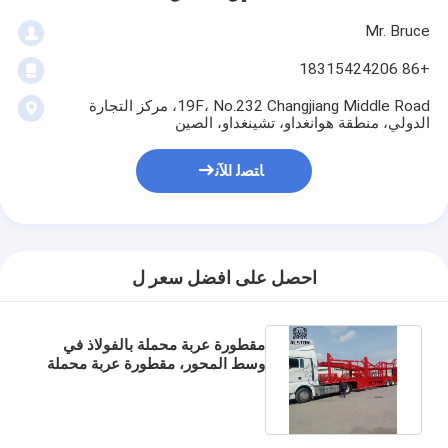
Mr. Bruce
+86 18315424206
19F، No.232 Changjiang Middle Road، مركز التجارة
الدولي، منطقة هوانغداو، تشينغداو، الصين
ﺎﺘﺼﻟ ﺍﻶﻧ
احصل على افضل سعر ل
مقطورة عربة محملة بالفولاذ في
وسط المحور، مقطورة عربة محملة
بالسيارات ذات الطابقين