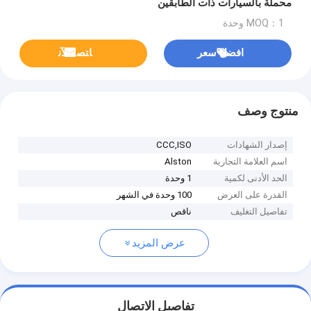
محملة بالسيارات ذات الطابقين
MOQ：1 وحدة
افضل سعر
ﺎﺘﺼﻟ ﺍﻶﻧ
منتوج وصف
إصدار الشهادات
CCC,ISO
اسم العلامة التجارية
Alston
الحد الأدنى لكمية
1 وحدة
القدرة على العرض
100 وحدة في الشهر
تفاصيل التغليف
ناقص
عرض المزيد
تفاصيل الاتصال