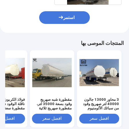
استمر
المنتجات الموصى بها
3 محاور 13000 جالون
مقطورة شبه صهريج
فو
40000 لتر صهريج وقود
وقود بسعة 35000 لتر،
ناقلة الوقود نص
من سبائك الألومنيوم
مقطورة صهريج ثلاثية
مقطورة سعة كبي
المحاور 3x13 طن
افضل سعر
افضل سعر
افضل سع