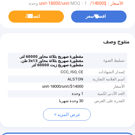
الأسعار：$14000/unit-18000/unit
MOQ：1 وحدة
افضل سعر
ﺎﺘﺼﻟ ﺍﻶﻧ
منتوج وصف
,
مقطورة صهريج بثلاثة محاور 60000 لتر
تسليط الضوء
,
مقطورة صهريج بثلاثة محاور 3x13 طن
مقطورة صهريج زيت 60000 لتر
إصدار الشهادات
CCC, ISO, CE
اسم العلامة التجارية
ALSTON
الأسعار
$14000/unit-18000/unit
الحد الأدنى لكمية
1 وحدة
القدرة على العرض
30 وحدة شهريا
عرض المزيد