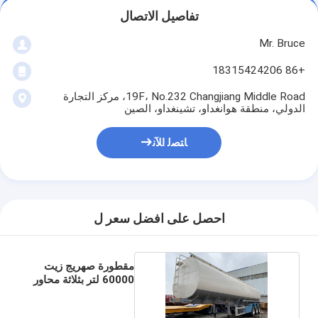
تفاصيل الاتصال
Mr. Bruce
+86 18315424206
19F، No.232 Changjiang Middle Road، مركز التجارة
الدولي، منطقة هوانغداو، تشينغداو، الصين
ﺎﺘﺼﻟ ﺍﻶﻧ
احصل على افضل سعر ل
مقطورة صهريج زيت
60000 لتر بثلاثة محاور
3x13 طن