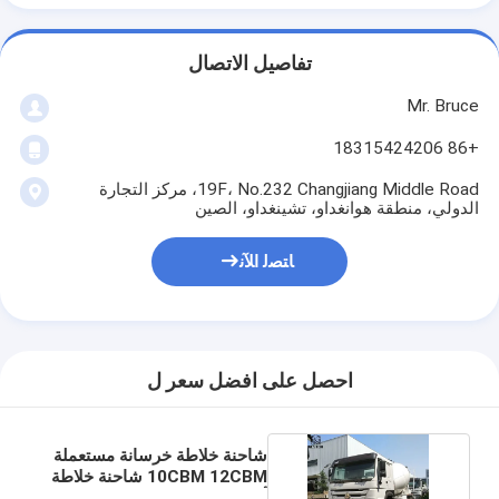
تفاصيل الاتصال
Mr. Bruce
+86 18315424206
19F، No.232 Changjiang Middle Road، مركز التجارة
الدولي، منطقة هوانغداو، تشينغداو، الصين
ﺎﺘﺼﻟ ﺍﻶﻧ
احصل على افضل سعر ل
شاحنة خلاطة خرسانة مستعملة
10CBM 12CBM شاحنة خلاطة
أسمنت