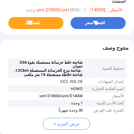
أسمنت
الأسعار：$14000/unit-$18000/unit
MOQ：1 وحدة
افضل سعر
ﺎﺘﺼﻟ ﺍﻶﻧ
منتوج وصف
شاحنة خلط خرسانة مستعملة بقوة 336
حصان
تسليط الضوء
,
,
شاحنة مزج الخرسانة المستعملة 12Cbm
شاحنة خلاطة مستعملة 10 متر مكعب
إصدار الشهادات
CCC, ISO, CE
اسم العلامة التجارية
HOWO
الأسعار
$14000/unit-$18000/unit
الحد الأدنى لكمية
1 وحدة
القدرة على العرض
30 وحدة شهرياً
عرض المزيد