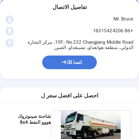
تفاصيل الاتصال
Mr. Bruce
+86 18315424206
19F، No.232 Changjiang Middle Road، مركز التجارة
الدولي، منطقة هوانغداو، تشينغداو، الصين
ﺎﺘﺼﻟ ﺍﻶﻧ
احصل على افضل سعر ل
شاحنة صينوتروك
هووو النفط 8x4
28000L