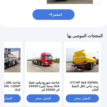
استمر
المنتجات الموصى بها
371HP 6x4 20000L
شاحنة صهريج وقود ثقيلة
شاحنة ناقلة بنزي
زيت نباتي ناقل النفط
8x4 بسعة كبيرة 20000
الخام
لتر 30000 لتر
4x2
افضل سعر
افضل سعر
افضل سع