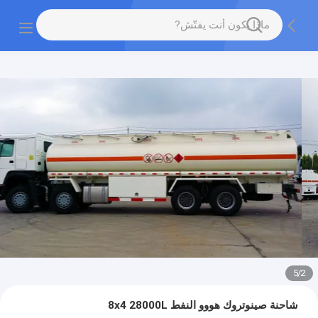
5
/
2
شاحنة صينوتروك هووو النفط 8x4 28000L