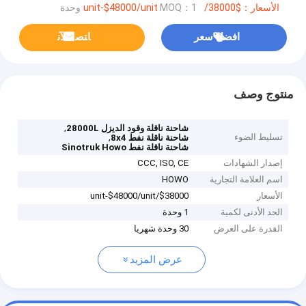
الأسعار：$38000/unit-$48000/unit
MOQ：1 وحدة
افضل سعر
ﺎﺘﺼﻟ ﺍﻶﻧ
منتوج وصف
,
شاحنة ناقلة وقود الديزل 28000L
تسليط الضوء
,
شاحنة ناقلة نفط 8x4
شاحنة ناقلة نفط Sinotruk Howo
إصدار الشهادات
CCC, ISO, CE
اسم العلامة التجارية
HOWO
الأسعار
$38000/unit-$48000/unit
الحد الأدنى لكمية
1 وحدة
القدرة على العرض
30 وحدة شهريا
عرض المزيد