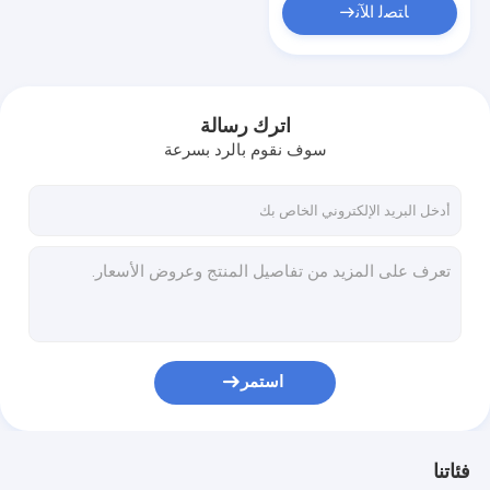
ﺎﺘﺼﻟ ﺍﻶﻧ
اترك رسالة
سوف نقوم بالرد بسرعة
استمر
فئاتنا