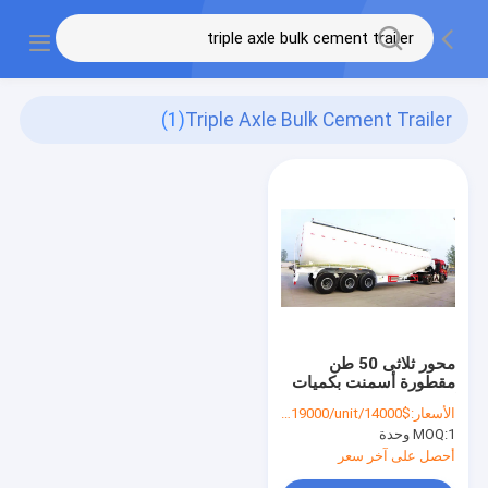
(1)
Triple Axle Bulk Cement Trailer
محور ثلاثى 50 طن
مقطورة أسمنت بكميات
كبيرة ، نصف مقطورة
الأسعار:
$14000/unit-$19000/unit
أسمنت بكميات كبيرة
1 وحدة
MOQ:
أحصل على آخر سعر