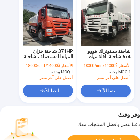
شاحنة سينوتراك هووو
371HP شاحنة خزان
6x4 شاحنة ناقلة مياه
المياه المستعملة ، شاحنة
مستعملة 10 عجلات
تخزين المياه المستعملة
الأسعار:
$14000/unit-$18000/unit
الأسعار:
$14000/unit-$18000/unit
20000L
1 وحدة
MOQ:
1 وحدة
MOQ:
أحصل على آخر سعر
أحصل على آخر سعر
ﺎﺘﺼﻟ ﺍﻶﻧ
ﺎﺘﺼﻟ ﺍﻶﻧ
وفر وقتك
دعنا نتصل بأفضل المنتجات معك.