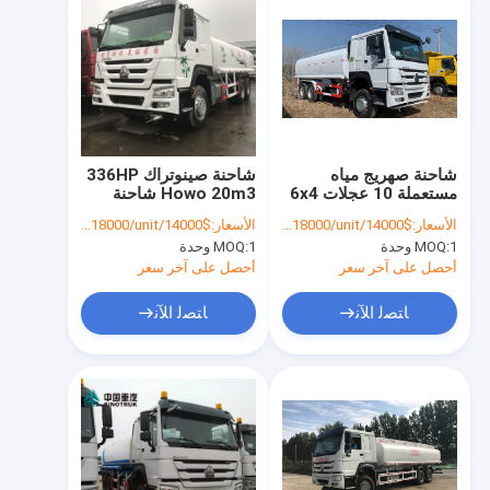
شاحنة صهريج مياه
شاحنة صينوتراك 336HP
مستعملة 10 عجلات 6x4
Howo 20m3 شاحنة
بقوة 336 حصان
خزان المياه المستعملة
الأسعار:
$14000/unit-$18000/unit
الأسعار:
$14000/unit-$18000/unit
1 وحدة
MOQ:
1 وحدة
MOQ:
أحصل على آخر سعر
أحصل على آخر سعر
ﺎﺘﺼﻟ ﺍﻶﻧ
ﺎﺘﺼﻟ ﺍﻶﻧ
منزل
المنتجات
حول بنا