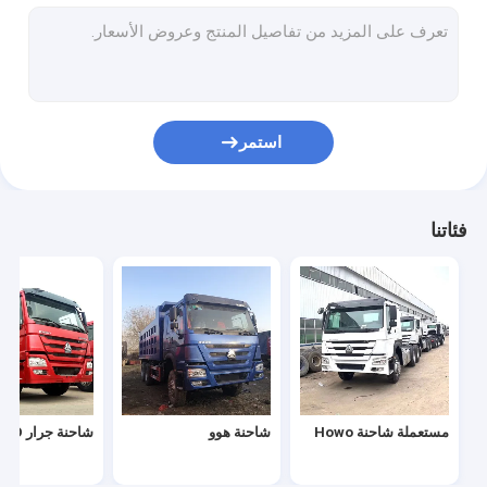
HOWO Cargo Truck
شاحنة خزان الوقود
شاحنة صهريج مياه
استمر
شاحنة صينية جديدة
شاحنة سيتراك
فئاتنا
مقطورة خزان الوقود
مقطورة مسطحة
مقطورة ذات سرير منخفض
مقطورة تفريغ
مستعملة شاحنة Howo
شاحنة هوو
شاحنة جرار HOWO
مقطورة الاسمنت السائبة